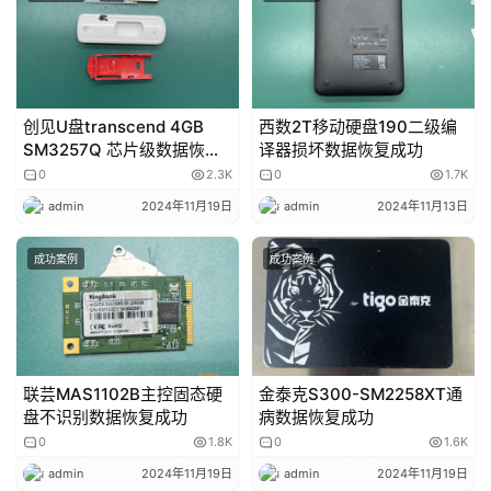
创见U盘transcend 4GB
西数2T移动硬盘190二级编
SM3257Q 芯片级数据恢复
译器损坏数据恢复成功
成功
0
2.3K
0
1.7K
admin
2024年11月19日
admin
2024年11月13日
成功案例
成功案例
联芸MAS1102B主控固态硬
金泰克S300-SM2258XT通
盘不识别数据恢复成功
病数据恢复成功
0
1.8K
0
1.6K
admin
2024年11月19日
admin
2024年11月19日