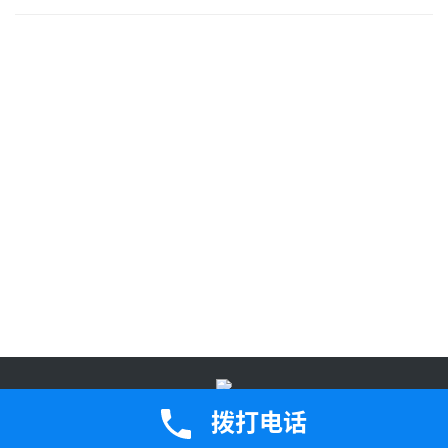
鄂公网安备42050202000907号
鄂ICP备2023005471号-2Copyright ©
拨打电话
2024 版权所有