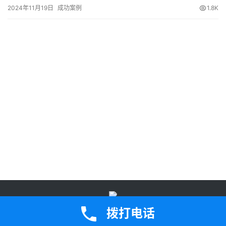
2024年11月19日
成功案例
1.8K
鄂公网安备42050202000907号
鄂ICP备2023005471号-2Copyright ©
拨打电话
2024 版权所有