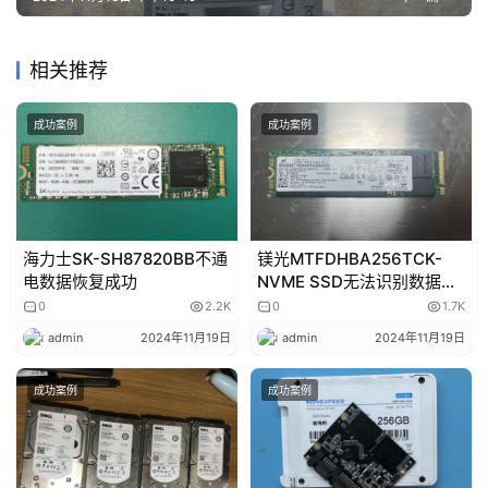
相关推荐
成功案例
成功案例
海力士SK-SH87820BB不通
镁光MTFDHBA256TCK-
电数据恢复成功
NVME SSD无法识别数据恢
复成功
0
2.2K
0
1.7K
admin
2024年11月19日
admin
2024年11月19日
成功案例
成功案例