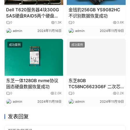
Dell T620服务器4块300G
金钱豹256GB YS9082HC
SAS硬盘RAID5两个硬盘掉
不识别数据恢复成功
线导致服务器宕机,RAID磁盘
0
1.3K
0
3.6K
阵列数据恢复成功 RAID磁盘
admin
2024年11月16日
admin
2024年11月19日
阵列数据恢复
成功案例
成功案例
东芝一体128GB nvme协议
东芝8GB
固态硬盘数据恢复成功
TC58NC6623G6F 二次芯
片级数据恢复成功
0
2.0K
0
2.2K
admin
2024年11月19日
admin
2024年11月19日
发表回复