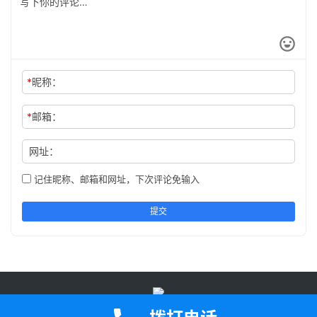
*
昵称：
*
邮箱：
网址：
记住昵称、邮箱和网址，下次评论免输入
提交
鄂公网安备42050202000907号
鄂ICP备2023005471号-2Copyright ©
2024 版权所有