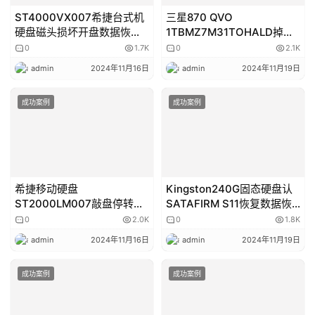
ST4000VX007希捷台式机
三星870 QVO
硬盘磁头损坏开盘数据恢复
1TBMZ7M31TOHALD掉盘
成功
不识别数据恢复成功
0
1.7K
0
2.1K
admin
2024年11月16日
admin
2024年11月19日
成功案例
成功案例
希捷移动硬盘
Kingston240G固态硬盘认
ST2000LM007敲盘停转开
SATAFIRM S11恢复数据恢
盘数据恢复成功
复
0
2.0K
0
1.8K
admin
2024年11月16日
admin
2024年11月19日
成功案例
成功案例