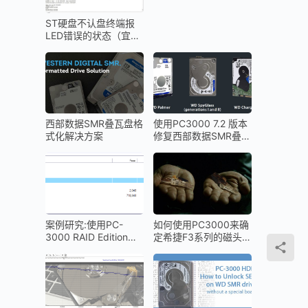
ST硬盘不认盘终端报
LED错误的状态（宜昌
数据恢复）
西部数据SMR叠瓦盘格
使用PC3000 7.2 版本
式化解决方案
修复西部数据SMR叠瓦
盘的二级翻译器（T2）
案例研究:使用PC-
如何使用PC3000来确
3000 RAID Edition进
定希捷F3系列的磁头前
行RAID5数据恢复就像
置放大器版本
1-2-3一样容易