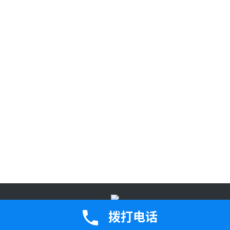
鄂公网安备42050202000907号
鄂ICP备2023005471号-2Copyright ©
拨打电话
2024 版权所有