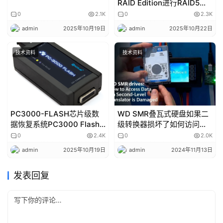
RAID Edition进行RAID5数
据恢复就像1-2-3一样容易
0
2.1K
0
2.3K
admin
2025年10月19日
admin
2025年10月22日
技术资料
技术资料
PC3000-FLASH芯片级数
WD SMR叠瓦式硬盘如果二
据恢复系统PC3000 Flash
级转换器损坏了如何访问数
闪存存储设备U盘SD卡TF卡
据
0
2.4K
0
2.0K
CF卡芯片级数据恢复设备
admin
2025年10月19日
admin
2024年11月13日
发表回复