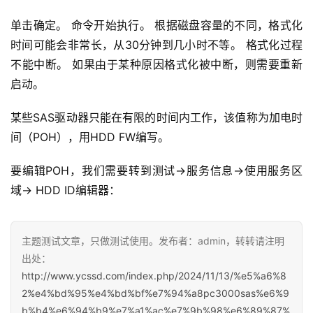
单击确定。 命令开始执行。 根据磁盘容量的不同，格式化
时间可能会非常长，从30分钟到几小时不等。 格式化过程
不能中断。 如果由于某种原因格式化被中断，则需要重新
启动。
某些SAS驱动器只能在有限的时间内工作，该值称为加电时
间（POH），用HDD FW编写。
要编辑POH，我们需要转到测试->服务信息->使用服务区
域-> HDD ID编辑器：
主题测试文章，只做测试使用。发布者：admin，转转请注明
出处：
http://www.ycssd.com/index.php/2024/11/13/%e5%a6%8
2%e4%bd%95%e4%bd%bf%e7%94%a8pc3000sas%e6%9
b%b4%e6%94%b9%e7%a1%ac%e7%9b%98%e6%89%87%