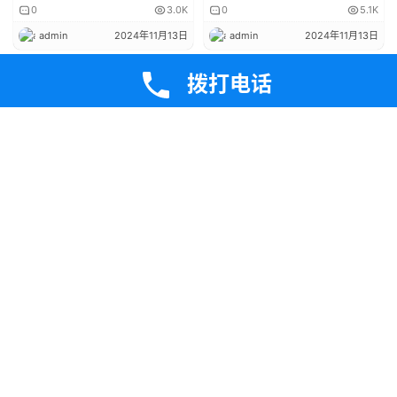
赞
(0)
生成海报
0
0
拨打电话
PC3000 UDMA-E（红卡）设备展示
上一篇
2024年11月13日 下午5:55
PC3000Express DataExtractor(黑卡)数据恢复软件
2024年11月13日 下午5:56
下一篇
相关推荐
设备展示
设备展示