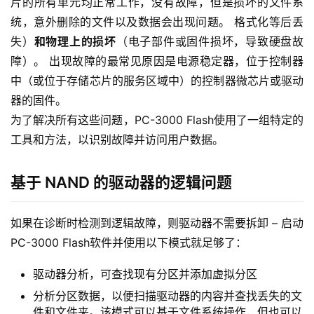
链接单元。 主控制器处理传入的数据，进行一些准备，转
换和混合数据，并准备将其写入存储芯片（读取数据时将进
行向后转换）。 内存芯片存储接收到的数据（驱动器可能
包含一个或多个内存芯片）。 驱动器的固件操作控制器和
接口模式，并监视微芯片损坏的存储单元。
PC-3000Flash系统可以诊断驱动器并确定问题的实质。 固
态硬盘的所有故障都可以分为两类：
逻辑故障
（设备和微芯
片的所有单元均正常工作，没有故障，但是损坏的文件系
统，意外删除的文件以及数据会出现问题。 格式化等后丢
失）
和物理上的损坏
（电子部件或固件损坏，导致硬盘故
障）。 出现故障的最常见原因是电源稳定器，位于控制器
中（或位于存储芯片的服务区域中）的控制器微芯片或驱动
器的固件。
为了解决所有这些问题，PC-3000 Flash使用了一组特定的
工具和方法，以识别故障并访问用户数据。