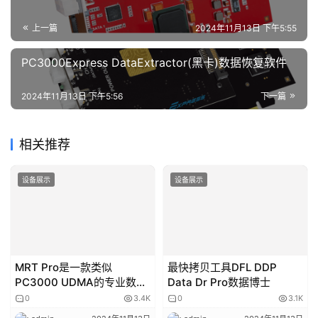
更便宜的解决方案， 比如 PC3000 Flash的卡适配器。
卡适配器是专为在技术模式下从SD、microSD存储卡和
MMC、eMMC芯片读取数据而开发的。Technomode 使得
无需拆解问题卡上的数据成为可能，从而节省了工程师的时
间，使任务更具成本效益。
这使得使用存储卡更加方便，并大大方便了取证调查。
该适配器连接到PC3000 Flash读卡器 Ver. 3 或 4（闪存读
卡器 Ver. 3 需要电源适配器），并且有两个用于 SD 和 
microSD 卡的插槽以及 MMC/eMMC 芯片的焊接区域，通
常用于移动设备和智能手机。
TSSOP-56 适配器
一些紧凑型闪存卡和 USB 闪存棒可以基于 TSSOP-56 芯