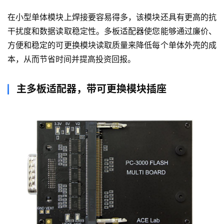
此适配器设计用于焊接各种外形的 NAND 芯片，并连接到 
PC-3000 Flash读取器（第 3.0 或 4.0版本）。新的多板适
配器支持更广泛的微芯片。该器件由主多板适配器和可更换
模块组成：单体、LGA-52/TSOP-48 和 BGA-152/VBGA-
100。这种方法允许在任务和焊机微芯片之间快速切换，而
不会有热损坏适配器的风险。
在小型单体模块上焊接要容易得多，该模块还具有更高的抗
干扰度和数据读取稳定性。多板适配器使您能够通过廉价、
方便和稳定的可更换模块读取质量来降低每个单体外壳的成
本，从而节省时间并提高投资回报。
主多板适配器，带可更换模块插座