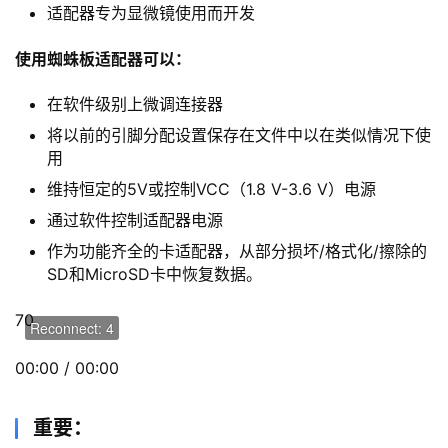
蜘蛛板适配器的主要功能：
无需焊接到技术引脚，这节省了大量时间，降低了风
险，使整体恢复过程变得非常方便。
25 个专用针头将使您能够找到连接到引脚的便捷方
式，无论它们位于何处
GND 和 VCC 引脚通过螺钉连接器固定，便于使用
适配器专为显微镜使用而开发
使用蜘蛛板适配器可以：
在软件级别上微调连接器
将以前的引脚分配设置保存在文件中以在类似情况下使
用
维持恒定的5V或控制VCC（1.8 V-3.6 V）电源
通过软件控制适配器电源