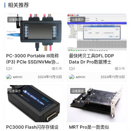
相关推荐
设备展示
设备展示
PC-3000 Portable III简称
最快拷贝工具DFL DDP
(P3) PCIe SSD/NVMe协议
Data Dr Pro数据博士
SSD数据恢复设备
0
5.1K
0
3.1K
admin
2024年11月13日
admin
2024年11月13日
设备展示
设备展示
PC3000 Flash闪存存储设
MRT Pro是一款类似