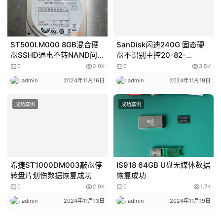
ST500LM000 8GB混合硬
SanDisk闪迪240G 固态硬
盘SSHD通电不转NAND问题
盘不识别主控20-82-
修复
00469-2芯片级数据恢复成
0
2.0K
0
3.5K
功
admin
2024年11月16日
admin
2024年11月19日
成功案例
成功案例
希捷ST1000DM003敲盘停
IS918 64GB U盘无媒体数据
转盘片划伤数据恢复成功
恢复成功
0
2.0K
0
1.7K
admin
2024年11月13日
admin
2024年11月19日