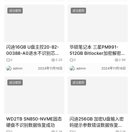
成功案例
成功案例
闪迪16GB U盘主控20-82-
华硕笔记本 三星PM991-
00388-A0进水不识别芯片
512GB Bitlocker加密解密数
级数据恢复成功
据恢复成功
0
3.2K
0
2.9K
admin
2024年11月19日
admin
2024年11月19日
成功案例
成功案例
WD2TB SN850-NVME固态
闪迪256GB 加密U盘输入密
硬盘不识别数据恢复成功
码提示参数错误数据恢复成
功
0
3.2K
0
3.1K