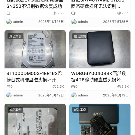
SN350不识别数据恢复成功
固态硬盘损坏无法识别
Bitlocker加密解密数据恢复
0
6.5K
0
2.5K
成功
admin
2025年11月25日
admin
2025年11月25日
成功案例
成功案例
ST1000DM003-1ER162希
WDBU6Y0040BBK西部数
捷台式机硬盘磁头损坏开盘
据4TB移动硬盘磁头损坏开
数据恢复成功
盘数据恢复成功
0
2.3K
0
2.3K
admin
2025年10月19日
admin
2025年10月19日
成功案例
成功案例