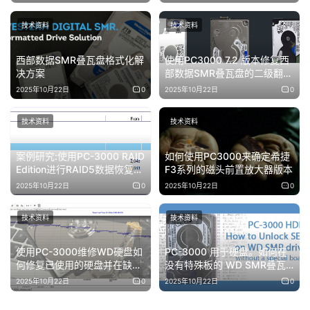
技术资料
技术资料
西部数据SMR叠瓦盘格式化解
使用PC3000 7.2 版本修复西
决方案
部数据SMR叠瓦盘的二级翻译
器（T2）
2025年10月22日
0
2025年10月22日
0
技术资料
技术资料
案例研究:使用PC-3000 RAID
如何使用PC3000来确定希捷
Edition进行RAID5数据恢复就
F3系列的磁头前置放大器版本
像1-2-3一样容易
2025年10月22日
0
2025年10月22日
0
技术资料
技术资料
使用PC-3000维修WD硬盘如
PC-3000 用于硬盘。如何在
何修复已使用的硬盘并在缺陷
没有特殊板的 WD SMR叠瓦
列表中隐藏损坏的区域
盘上解锁 SED
2025年10月22日
0
2025年10月22日
0