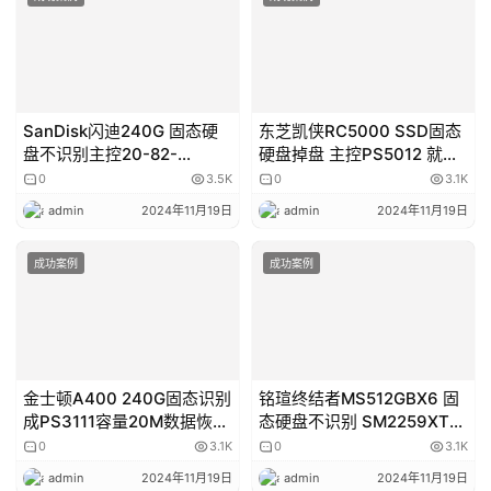
SanDisk闪迪240G 固态硬
东芝凯侠RC5000 SSD固态
盘不识别主控20-82-
硬盘掉盘 主控PS5012 就绪
00469-2芯片级数据恢复成
容量0MB 数据恢复成功
0
3.5K
0
3.1K
功
admin
2024年11月19日
admin
2024年11月19日
成功案例
成功案例
金士顿A400 240G固态识别
铭瑄终结者MS512GBX6 固
成PS3111容量20M数据恢复
态硬盘不识别 SM2259XT数
成功
据恢复成功
0
3.1K
0
3.1K
admin
2024年11月19日
admin
2024年11月19日