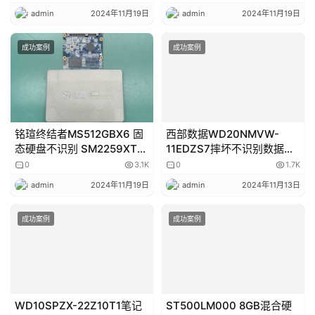
WD2TB SN850-NVME固态
IS918 64GB U盘无媒体数据
硬盘不识别数据恢复成功
恢复成功
0
3.2K
0
1.7K
admin
2024年11月19日
admin
2024年11月19日
成功案例
成功案例
铭瑄终结者MS512GBX6 固
西部数据WD20NMVW-
态硬盘不识别 SM2259XT数
11EDZS7摔坏不识别数据恢
据恢复成功
复成功
0
3.1K
0
1.7K
admin
2024年11月19日
admin
2024年11月13日