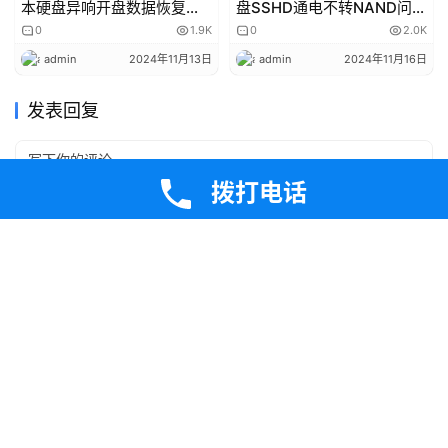
成功案例
成功案例
WD10SPZX-22Z10T1笔记
ST500LM000 8GB混合硬
本硬盘异响开盘数据恢复成
盘SSHD通电不转NAND问题
功
修复
0
1.9K
0
2.0K
拨打电话
admin
2024年11月13日
admin
2024年11月16日
发表回复
*
昵称：