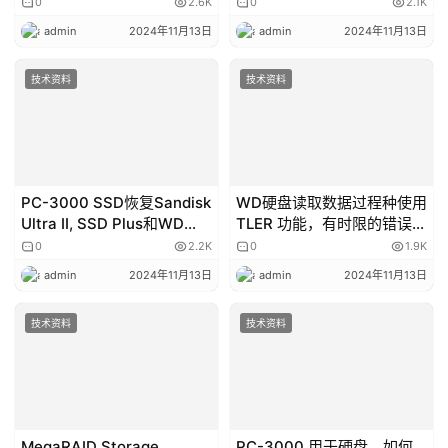
0
2.6K
0
2.1K
admin
2024年11月13日
admin
2024年11月13日
技术资料
技术资料
PC-3000 SSD恢复Sandisk
WD硬盘读取数据过程种使用
Ultra II, SSD Plus和WD
TLER 功能，有时限的错误恢
Blue (Marvell CPU)
复
0
2.2K
0
1.9K
admin
2024年11月13日
admin
2024年11月13日
技术资料
技术资料
MegaRAID Storage
PC-3000 用于硬盘。如何