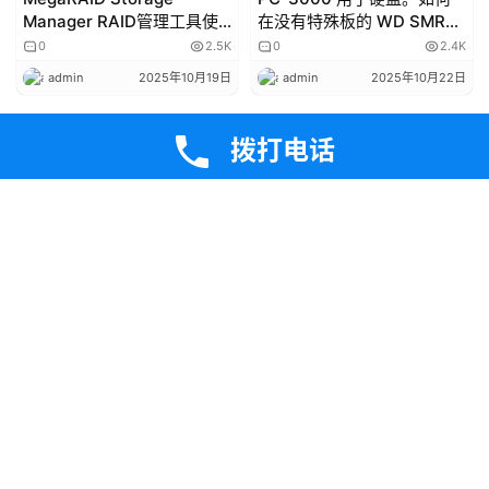
Manager RAID管理工具使
在没有特殊板的 WD SMR叠
用方法完整版
瓦盘上解锁 SED
0
2.5K
0
2.4K
admin
2025年10月19日
admin
2025年10月22日
发表回复
拨打电话
*
昵称：
*
邮箱：
网址：
记住昵称、邮箱和网址，下次评论免输入