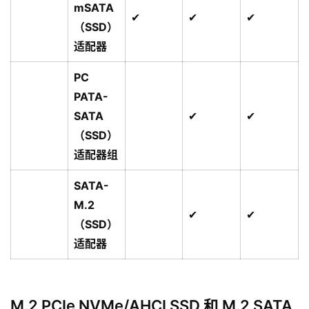
mSATA
✔
✔
✔
（SSD）
适配器
PC
PATA-
SATA
✔
✔
（SSD）
适配器组
SATA-
M.2
✔
✔
（SSD）
适配器
M.2 PCIe NVMe/AHCI SSD 和 M.2 SATA