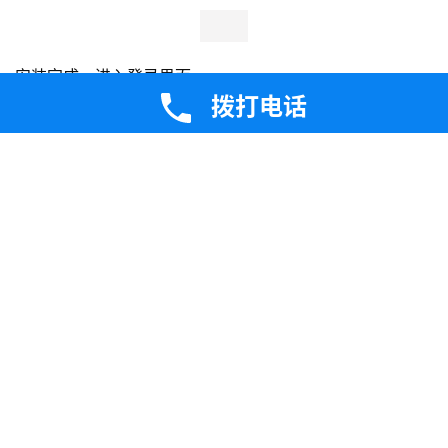
装开发工具，即在“开发工具”上面右键，选择“选择所有可选
的软件包”。如果不安装开发工具，系统装完后无法编译安
装设备驱动，还有很多需要编译安装的软件也都无法正常安
装。
拨打电话