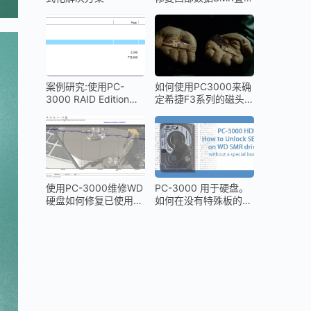
盘的二级翻译器（T2）
案例研究:使用PC-
如何使用PC3000来确
3000 RAID Edition进
定希捷F3系列的磁头前
行RAID5数据恢复就像
置放大器版本
1-2-3一样容易
使用PC-3000维修WD
PC-3000 用于硬盘。
硬盘如何修复已使用的
如何在没有特殊板的
硬盘并在缺陷列表中隐
WD SMR叠瓦盘上解锁
藏损坏的区域
SED