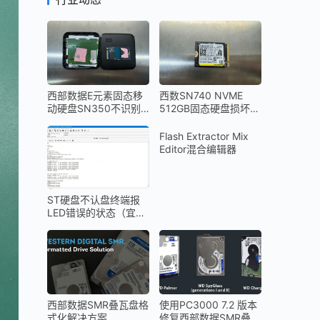
西部数据E元素固态移
西数SN740 NVME
动硬盘SN350不识别
512GB固态硬盘损坏无
数据恢复成功
法识别Bitlocker加密解
密数据恢复成功
Flash Extractor Mix
Editor混合编辑器
ST硬盘不认盘终端报
LED错误的状态（宜昌
数据恢复）
西部数据SMR叠瓦盘格
使用PC3000 7.2 版本
式化解决方案
修复西部数据SMR叠瓦