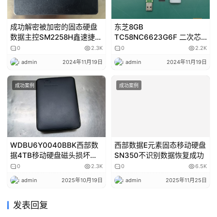
成功解密被加密的固态硬盘
东芝8GB
数据主控SM2258H鑫速捷
TC58NC6623G6F 二次芯
X100 SSD固态硬盘数据恢
片级数据恢复成功
0
2.3K
0
2.2K
复成功
admin
2024年11月19日
admin
2024年11月19日
成功案例
成功案例
WDBU6Y0040BBK西部数
西部数据E元素固态移动硬盘
据4TB移动硬盘磁头损坏开
SN350不识别数据恢复成功
盘数据恢复成功
0
2.3K
0
6.5K
admin
2025年10月19日
admin
2025年11月25日
发表回复