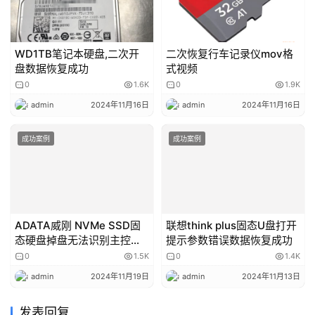
WD1TB笔记本硬盘,二次开
二次恢复行车记录仪mov格
盘数据恢复成功
式视频
0
1.6K
0
1.9K
admin
2024年11月16日
admin
2024年11月16日
成功案例
成功案例
ADATA威刚 NVMe SSD固
联想think plus固态U盘打开
态硬盘掉盘无法识别主控
提示参数错误数据恢复成功
SM2263XT数据恢复成功
0
1.5K
0
1.4K
admin
2024年11月19日
admin
2024年11月13日
发表回复