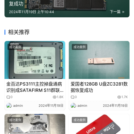
复成功
2024年11月19日 上午10:44
下一篇
相关推荐
成功案例
成功案例
金百达PS3111主控掉盘通病
爱国者128GB U盘ZC3281数
识别成SATAFIRM S11群联
据恢复成功
固件损坏导致掉盘无法读取
0
1.8K
0
1.7K
数据修复成功
admin
2024年11月19日
admin
2024年11月19日
成功案例
成功案例