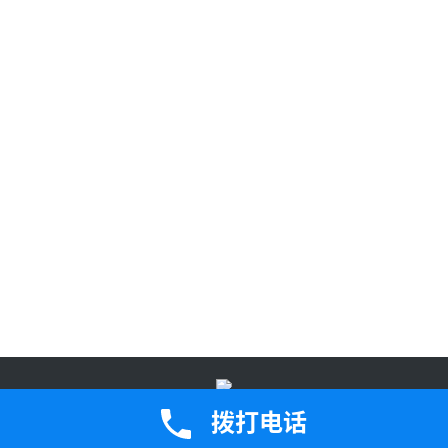
鄂公网安备42050202000907号
鄂ICP备2023005471号-2Copyright ©
拨打电话
2024 版权所有