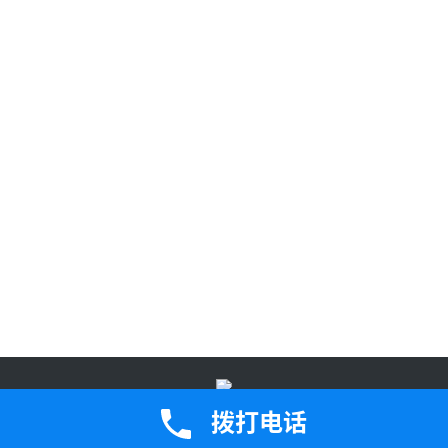
鄂公网安备42050202000907号
鄂ICP备2023005471号-2Copyright ©
拨打电话
2024 版权所有