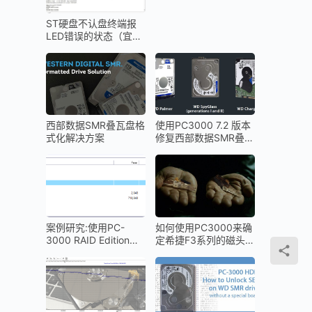
ST硬盘不认盘终端报
LED错误的状态（宜昌
数据恢复）
西部数据SMR叠瓦盘格
使用PC3000 7.2 版本
式化解决方案
修复西部数据SMR叠瓦
盘的二级翻译器（T2）
案例研究:使用PC-
如何使用PC3000来确
3000 RAID Edition进
定希捷F3系列的磁头前
行RAID5数据恢复就像
置放大器版本
1-2-3一样容易