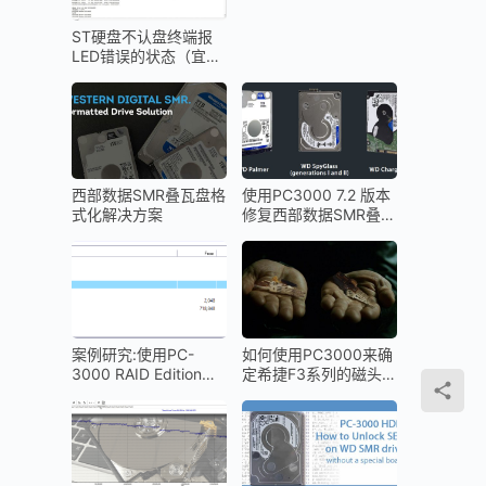
ST硬盘不认盘终端报
LED错误的状态（宜昌
数据恢复）
西部数据SMR叠瓦盘格
使用PC3000 7.2 版本
式化解决方案
修复西部数据SMR叠瓦
盘的二级翻译器（T2）
案例研究:使用PC-
如何使用PC3000来确
3000 RAID Edition进
定希捷F3系列的磁头前
行RAID5数据恢复就像
置放大器版本
1-2-3一样容易